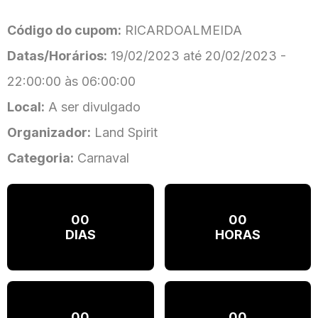
Código do cupom:
RICARDOALMEIDA
Datas/Horários:
19/02/2023 até 20/02/2023 -
22:00:00 às 06:00:00
Local:
A ser divulgado
Organizador:
Land Spirit
Categoria:
Carnaval
00
00
DIAS
HORAS
00
00